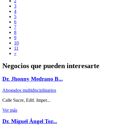
2
3
4
5
6
7
8
9
10
11
»
Negocios que pueden interesarte
Dr. Jhonny Medrano B...
Abogados multidisciplinarios
Calle Sucre, Edif. Imper...
Ver más
Dr. Miguel Ángel Tor...