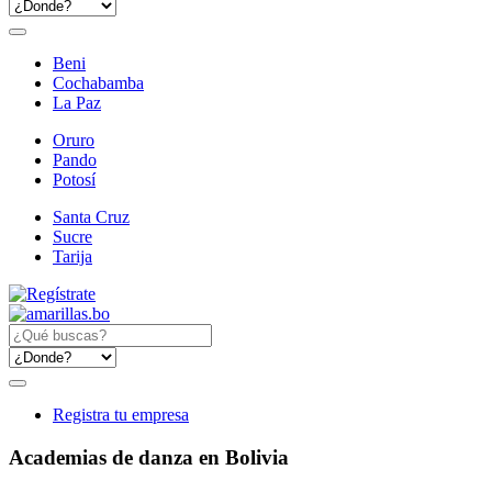
Beni
Cochabamba
La Paz
Oruro
Pando
Potosí
Santa Cruz
Sucre
Tarija
Registra tu empresa
Academias de danza en Bolivia