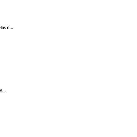
as d...
...