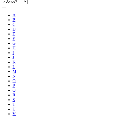
A
B
C
D
E
F
G
H
I
J
K
L
M
N
O
P
Q
R
S
T
U
V