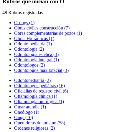
Rubros que inician con O
48 Rubros registradas
O rings (1)
Obras civiles construcción (7)
Obras complementarias de pozos (1)
Obras Hidráulicas (1)
Odonto pediatria (1)
Odontología (2)
Odontología estética (3)
Odontología integral (1)
Odontologos (2)
Odontologos maxilofacial (3)
Odontopediatría (2)
Odontólogos pediátras (16)
Oficialías de registro civil (6)
Oftamología clinica (1)
Oftamología quirúrgica (1)
Omar arandia (1)
Oncólogo (1)
Ongs (10)
Operadoras de turismo (58)
Ordenes religiosas (2)