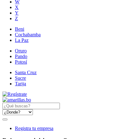
W
X
Y
Z
Beni
Cochabamba
La Paz
Oruro
Pando
Potosí
Santa Cruz
Sucre
Tarija
Registra tu empresa