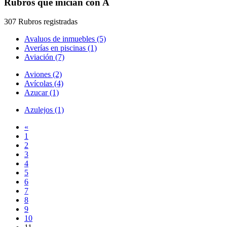
Rubros que inician con A
307 Rubros registradas
Avaluos de inmuebles (5)
Averías en piscinas (1)
Aviación (7)
Aviones (2)
Avícolas (4)
Azucar (1)
Azulejos (1)
«
1
2
3
4
5
6
7
8
9
10