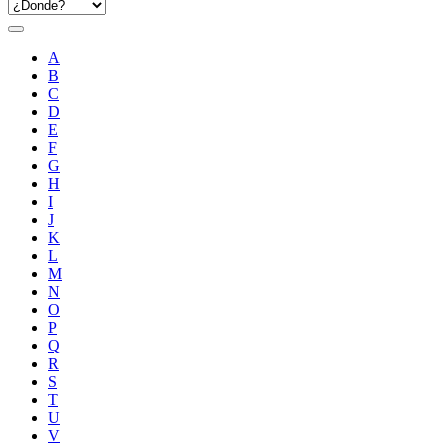
A
B
C
D
E
F
G
H
I
J
K
L
M
N
O
P
Q
R
S
T
U
V