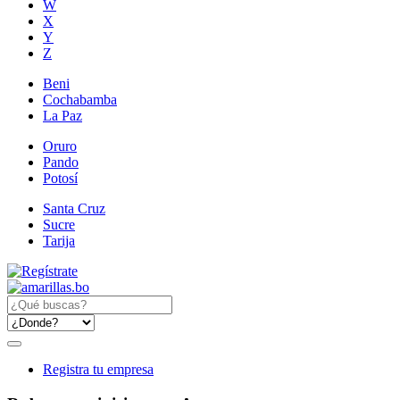
W
X
Y
Z
Beni
Cochabamba
La Paz
Oruro
Pando
Potosí
Santa Cruz
Sucre
Tarija
Registra tu empresa