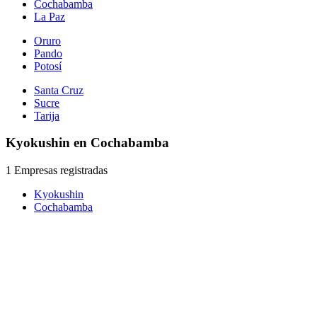
Cochabamba
La Paz
Oruro
Pando
Potosí
Santa Cruz
Sucre
Tarija
Kyokushin en Cochabamba
1 Empresas registradas
Kyokushin
Cochabamba