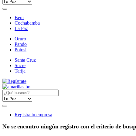
Beni
Cochabamba
La Paz
Oruro
Pando
Potosí
Santa Cruz
Sucre
Tarija
Registra tu empresa
No se encontro ningún registro con el criterio de bus