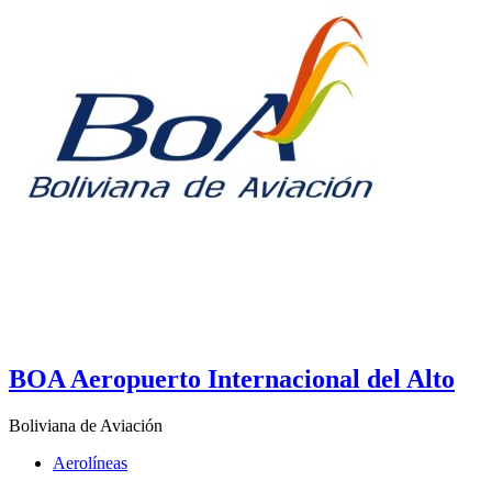
BOA Aeropuerto Internacional del Alto
Boliviana de Aviación
Aerolíneas