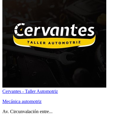
Cervantes - Taller Automotriz
Mecánica automotriz
Av. Circunvalación entre...