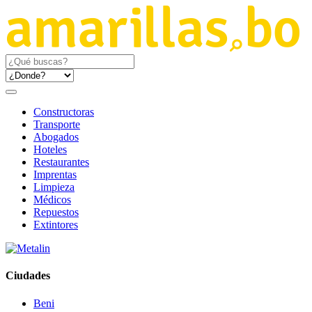
Constructoras
Transporte
Abogados
Hoteles
Restaurantes
Imprentas
Limpieza
Médicos
Repuestos
Extintores
Ciudades
Beni