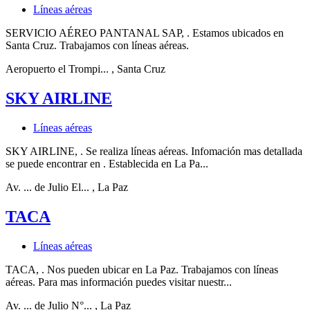
Líneas aéreas
SERVICIO AÉREO PANTANAL SAP, . Estamos ubicados en
Santa Cruz. Trabajamos con líneas aéreas.
Aeropuerto el Trompi...
, Santa Cruz
SKY AIRLINE
Líneas aéreas
SKY AIRLINE, . Se realiza líneas aéreas. Infomación mas detallada
se puede encontrar en . Establecida en La Pa...
Av. ... de Julio El...
, La Paz
TACA
Líneas aéreas
TACA, . Nos pueden ubicar en La Paz. Trabajamos con líneas
aéreas. Para mas información puedes visitar nuestr...
Av. ... de Julio N°...
, La Paz