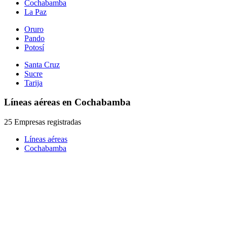
Cochabamba
La Paz
Oruro
Pando
Potosí
Santa Cruz
Sucre
Tarija
Líneas aéreas en Cochabamba
25 Empresas registradas
Líneas aéreas
Cochabamba