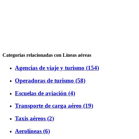
Categorias relacionadas con Líneas aéreas
Agencias de viaje y turismo (154)
Operadoras de turismo (58)
Escuelas de aviación (4)
Transporte de carga aéreo (19)
Taxis aéreos (2)
Aerolíneas (6)