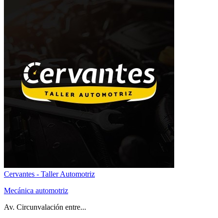
Cervantes - Taller Automotriz
Mecánica automotriz
Av. Circunvalación entre...