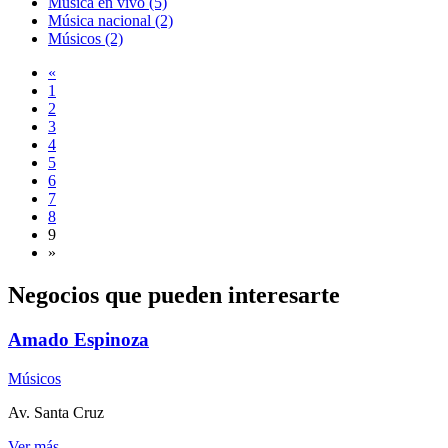
Música en vivo (5)
Música nacional (2)
Músicos (2)
«
1
2
3
4
5
6
7
8
9
»
Negocios que pueden interesarte
Amado Espinoza
Músicos
Av. Santa Cruz
Ver más