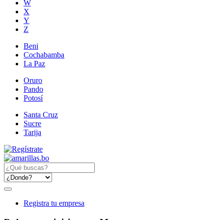
W
X
Y
Z
Beni
Cochabamba
La Paz
Oruro
Pando
Potosí
Santa Cruz
Sucre
Tarija
Registra tu empresa