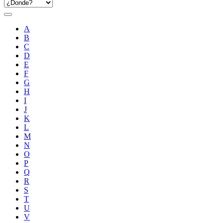
A
B
C
D
E
F
G
H
I
J
K
L
M
N
O
P
Q
R
S
T
U
V