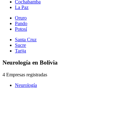
Cochabamba
La Paz
Oruro
Pando
Potosí
Santa Cruz
Sucre
Tarija
Neurología en Bolivia
4 Empresas registradas
Neurología