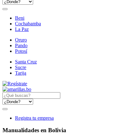
Beni
Cochabamba
La Paz
Oruro
Pando
Potosí
Santa Cruz
Sucre
Tarija
Registra tu empresa
Manualidades en Bolivia