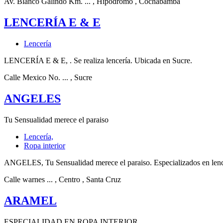
Av. Blanco Galindo Km. ...
, Hipódromo
, Cochabamba
LENCERÍA E & E
Lencería
LENCERÍA E & E, . Se realiza lencería. Ubicada en Sucre.
Calle Mexico No. ...
, Sucre
ANGELES
Tu Sensualidad merece el paraiso
Lencería,
Ropa interior
ANGELES, Tu Sensualidad merece el paraiso. Especializados en lencerí
Calle warnes ...
, Centro
, Santa Cruz
ARAMEL
ESPECIALIDAD EN ROPA INTERIOR