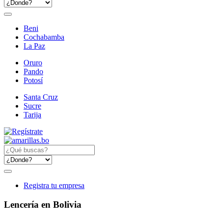
Beni
Cochabamba
La Paz
Oruro
Pando
Potosí
Santa Cruz
Sucre
Tarija
Registra tu empresa
Lencería en Bolivia