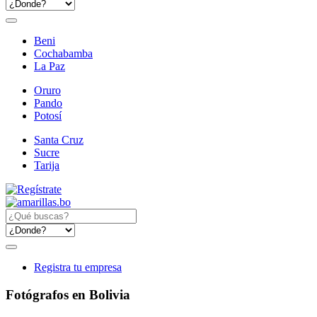
Beni
Cochabamba
La Paz
Oruro
Pando
Potosí
Santa Cruz
Sucre
Tarija
Registra tu empresa
Fotógrafos en Bolivia