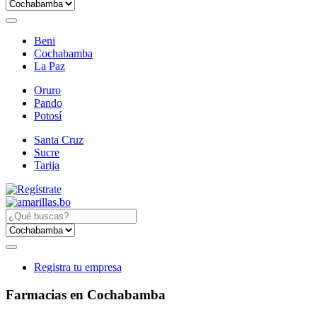
Beni
Cochabamba
La Paz
Oruro
Pando
Potosí
Santa Cruz
Sucre
Tarija
Registra tu empresa
Farmacias en Cochabamba