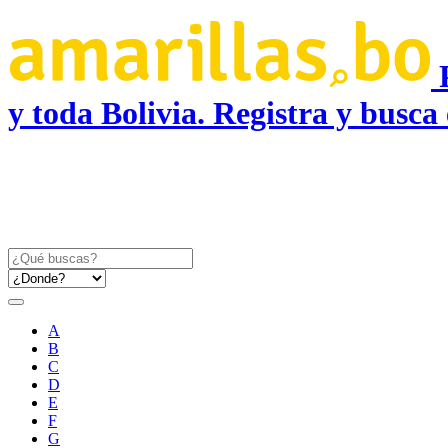
y toda Bolivia. Registra y busca
A
B
C
D
E
F
G