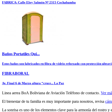
FABRICA: Calle Eloy Salmón Nº 2315
Cochabamba
Baños Portatiles Qui...
Estos baños son fabricados en fibra de vidrio reforzado con protección ultravio
FIBRABORAL
Av. Final 6 de Marzo altura “cruce...
La Paz
Linea aerea BoA Boliviana de Aviación Teléfono de contacto.
Ver má
El bienestar de tu familia es muy importante para nosotros, revisa
cáma
La sonrisa es uno de los elementos clave para la armonía del rostro y e