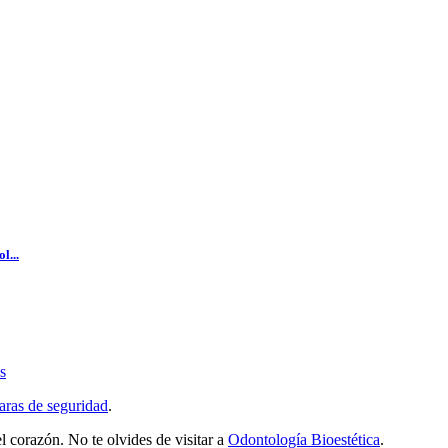
l...
s
ras de seguridad
.
l corazón. No te olvides de visitar a
Odontología Bioestética
.