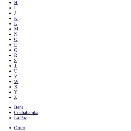
H
I
J
K
L
M
N
O
P
Q
R
S
T
U
V
W
X
Y
Z
Beni
Cochabamba
La Paz
Oruro