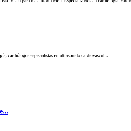
isita para mas información. Especializados en cardiologia, cardio
gía, cardiólogos especialistas en ultrasonido cardiovascul...
...