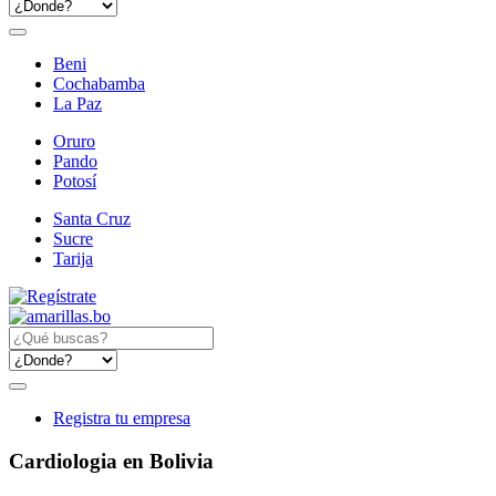
Beni
Cochabamba
La Paz
Oruro
Pando
Potosí
Santa Cruz
Sucre
Tarija
Registra tu empresa
Cardiologia en Bolivia