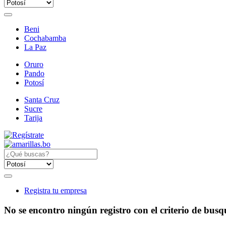
Beni
Cochabamba
La Paz
Oruro
Pando
Potosí
Santa Cruz
Sucre
Tarija
Registra tu empresa
No se encontro ningún registro con el criterio de bus