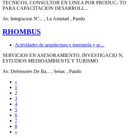
TECNICOS, CONSULTOR EN LINEA POR PRODUC- TO
PARA CAPACITACION DESARROLL...
Av. Integracion N°...
, La Amistad
, Pando
RHOMBUS
Actividades de arquitectura e ingeniería y ac...
SERVICIOS EN ASESORAMIENTO, INVESTIGACIO N,
ESTUDIOS MEDIOAMBIENTE Y TURISMO
Av. Defensores De Ba...
, Senac
, Pando
«
1
2
3
4
5
6
7
8
»