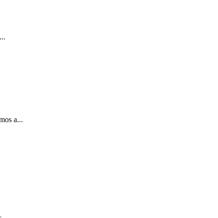
..
os a...