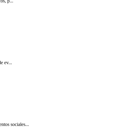
s, p...
 ev...
s sociales...