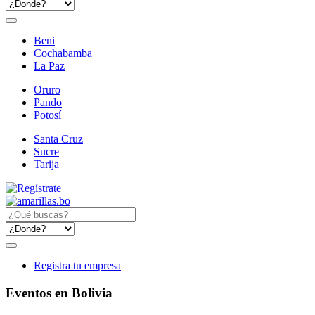
Beni
Cochabamba
La Paz
Oruro
Pando
Potosí
Santa Cruz
Sucre
Tarija
Registra tu empresa
Eventos en Bolivia