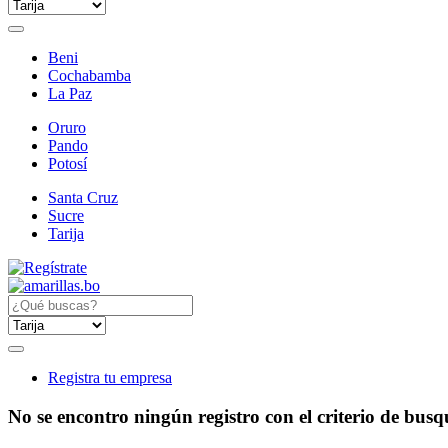
Beni
Cochabamba
La Paz
Oruro
Pando
Potosí
Santa Cruz
Sucre
Tarija
Registra tu empresa
No se encontro ningún registro con el criterio de bus