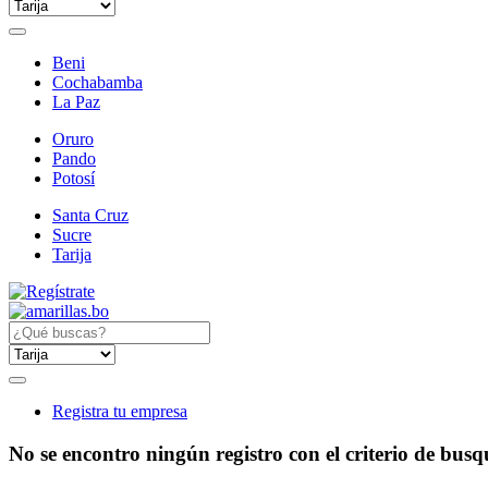
Beni
Cochabamba
La Paz
Oruro
Pando
Potosí
Santa Cruz
Sucre
Tarija
Registra tu empresa
No se encontro ningún registro con el criterio de bus