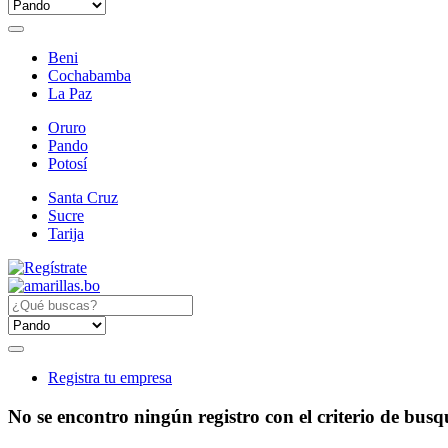
Beni
Cochabamba
La Paz
Oruro
Pando
Potosí
Santa Cruz
Sucre
Tarija
Registra tu empresa
No se encontro ningún registro con el criterio de bus