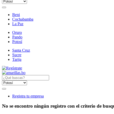
Beni
Cochabamba
La Paz
Oruro
Pando
Potosí
Santa Cruz
Sucre
Tarija
Registra tu empresa
No se encontro ningún registro con el criterio de bus