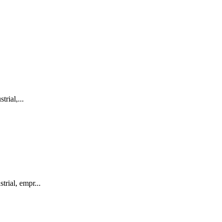
ial,...
ial, empr...