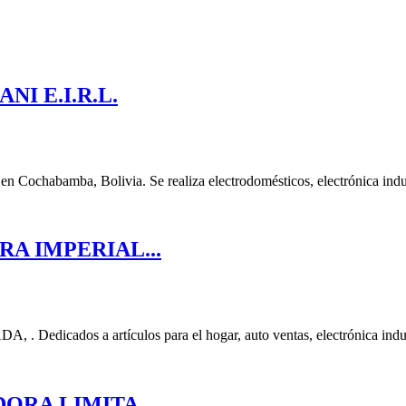
I E.I.R.L.
mba, Bolivia. Se realiza electrodomésticos, electrónica industr
A IMPERIAL...
s a artículos para el hogar, auto ventas, electrónica industr
ORA LIMITA...