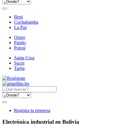
Beni
Cochabamba
La Paz
Oruro
Pando
Potosí
Santa Cruz
Sucre
Tarija
Registra tu empresa
Electrónica industrial en Bolivia