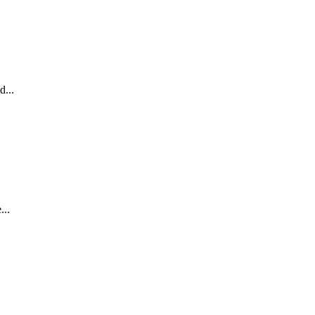
...
...