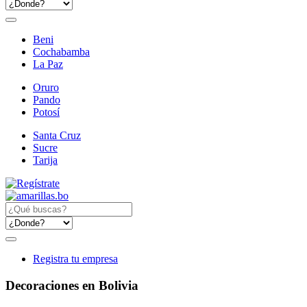
Beni
Cochabamba
La Paz
Oruro
Pando
Potosí
Santa Cruz
Sucre
Tarija
Registra tu empresa
Decoraciones en Bolivia