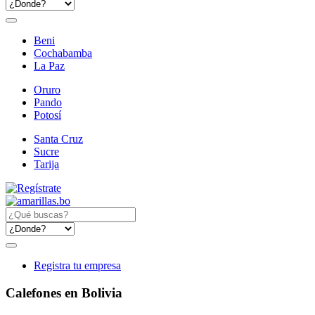
Beni
Cochabamba
La Paz
Oruro
Pando
Potosí
Santa Cruz
Sucre
Tarija
Registra tu empresa
Calefones en Bolivia