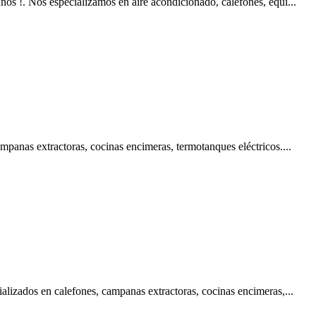
s !. Nos especializamos en aire acondicionado, calefones, equi...
panas extractoras, cocinas encimeras, termotanques eléctricos....
lizados en calefones, campanas extractoras, cocinas encimeras,...