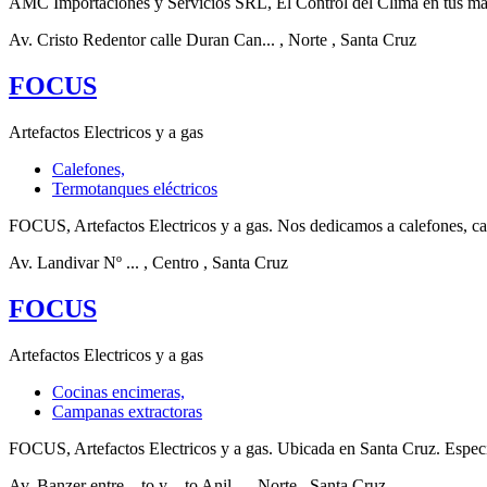
AMC Importaciones y Servicios SRL, El Control del Clima en tus mano
Av. Cristo Redentor calle Duran Can...
, Norte
, Santa Cruz
FOCUS
Artefactos Electricos y a gas
Calefones,
Termotanques eléctricos
FOCUS, Artefactos Electricos y a gas. Nos dedicamos a calefones, cam
Av. Landivar Nº ...
, Centro
, Santa Cruz
FOCUS
Artefactos Electricos y a gas
Cocinas encimeras,
Campanas extractoras
FOCUS, Artefactos Electricos y a gas. Ubicada en Santa Cruz. Especia
Av. Banzer entre ...to y ...to Anil...
, Norte
, Santa Cruz