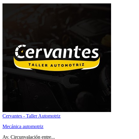
Cervantes - Taller Automotriz
Mecánica automotriz
Av. Circunvalación entre...