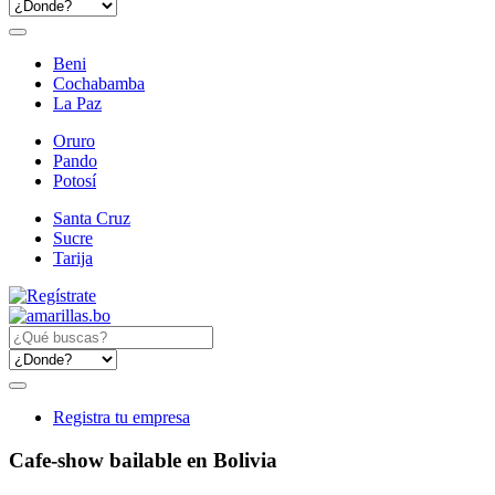
Beni
Cochabamba
La Paz
Oruro
Pando
Potosí
Santa Cruz
Sucre
Tarija
Registra tu empresa
Cafe-show bailable en Bolivia