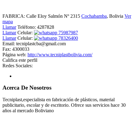
FABRICA: Calle Eloy Salmón Nº 2315
Cochabamba
, Bolivia
Ver
mapa
Llamar
Teléfono:
4287828
Llamar
Celular:
75987987
Llamar
Celular:
78326400
Email:
tecniplastcba@gmail.com
Fax:
4300033
Página web:
http://www.tecniplastbolivia.com/
Califica este perfil
Redes Sociales:
Acerca De Nosotros
Tecniplast,especialista en fabricación de plásticos, material
publicitario, escolar y de escritorio. Ofrece sus servicios hace 30
años al mercado Boliviano