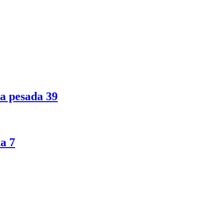
ia pesada
39
da
7