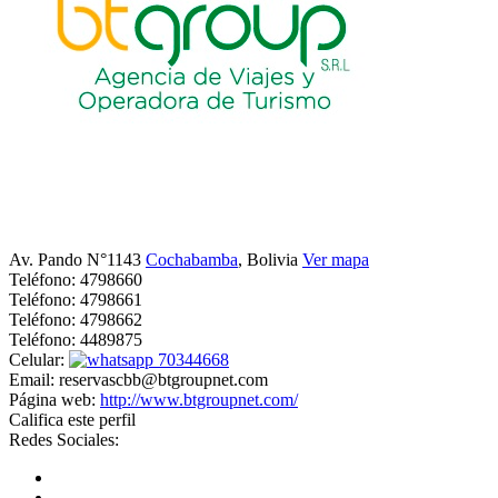
Av. Pando N°1143
Cochabamba
, Bolivia
Ver mapa
Teléfono:
4798660
Teléfono:
4798661
Teléfono:
4798662
Teléfono:
4489875
Celular:
70344668
Email:
reservascbb@btgroupnet.com
Página web:
http://www.btgroupnet.com/
Califica este perfil
Redes Sociales: