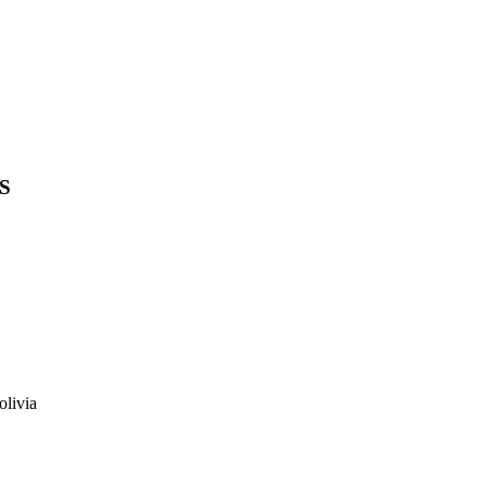
S
olivia