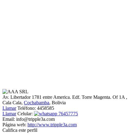
Av. Libertador 1781 entre America. Edf. Torre Magenta. Of 1A
,
Cala Cala,
Cochabamba
, Bolivia
Llamar
Teléfono:
4458585
Llamar
Celular:
76457775
Email:
info@tripple3a.com
Página web:
http://www.tripple3a.com
Califica este perfil