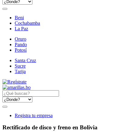
Beni
Cochabamba
La Paz
Oruro
Pando
Potosí
Santa Cruz
Sucre
Tarija
Registra tu empresa
Rectificado de disco y freno en Bolivia