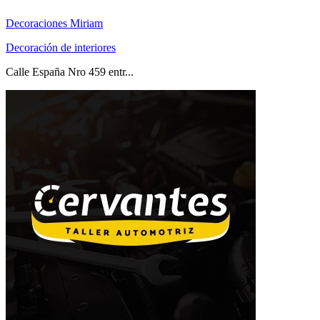
Decoraciones Miriam
Decoración de interiores
Calle España Nro 459 entr...