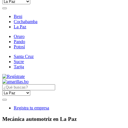
Beni
Cochabamba
La Paz
Oruro
Pando
Potosí
Santa Cruz
Sucre
Tarija
Registra tu empresa
Mecánica automotriz en La Paz