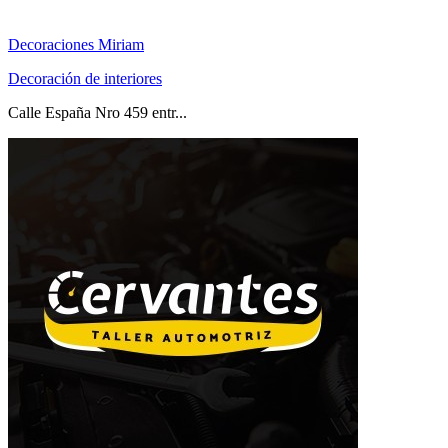
Decoraciones Miriam
Decoración de interiores
Calle España Nro 459 entr...