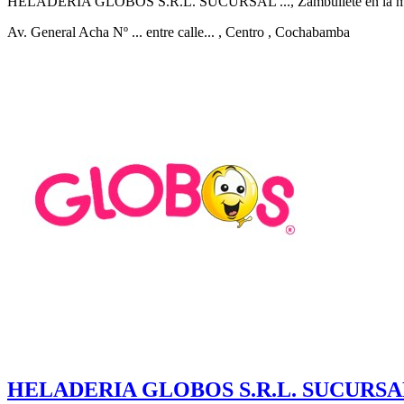
HELADERIA GLOBOS S.R.L. SUCURSAL ..., Zambúllete en la magia
Av. General Acha Nº ... entre calle...
, Centro
, Cochabamba
HELADERIA GLOBOS S.R.L. SUCURSA