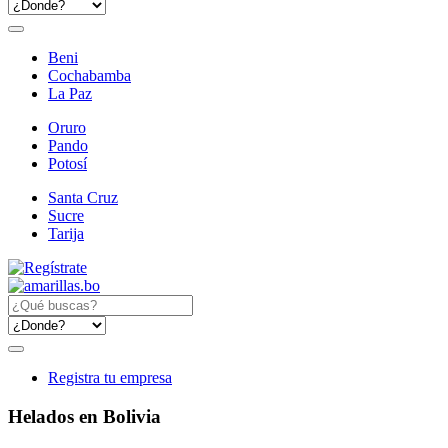
Beni
Cochabamba
La Paz
Oruro
Pando
Potosí
Santa Cruz
Sucre
Tarija
Registra tu empresa
Helados en Bolivia