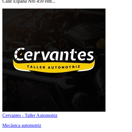
Calle España Nro 459 entr...
Cervantes - Taller Automotriz
Mecánica automotriz