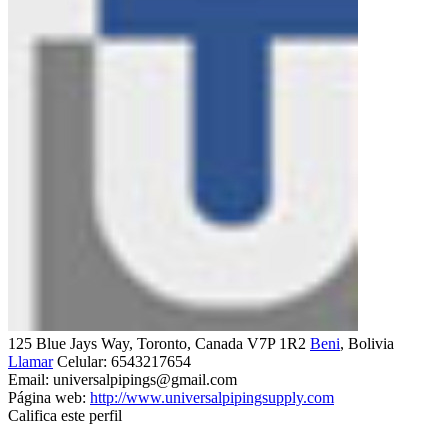
125 Blue Jays Way, Toronto, Canada V7P 1R2
Beni
, Bolivia
Llamar
Celular:
6543217654
Email:
universalpipings@gmail.com
Página web:
http://www.universalpipingsupply.com
Califica este perfil