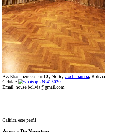
Av. Elías meneces km10
, Norte,
Cochabamba
, Bolivia
Celular:
68415020
Email:
house.bolivia@gmail.com
Califica este perfil
Acerca De Nosotros