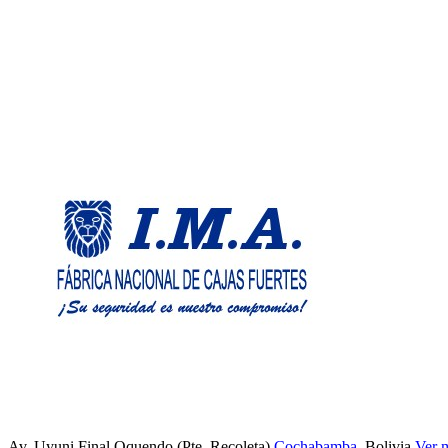
Av. Uyuni Final Oquendo (Pte. Recoleta)
Cochabamba
, Bolivia
Ver 