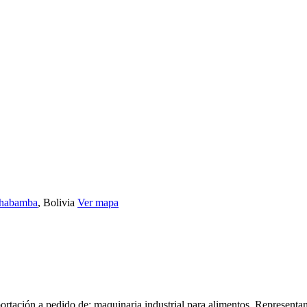
habamba
, Bolivia
Ver mapa
ortación a pedido de: maquinaria industrial para alimentos. Representa