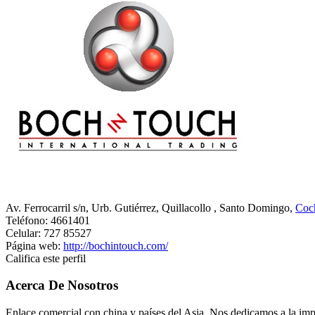
Av. Ferrocarril s/n, Urb. Gutiérrez, Quillacollo
, Santo Domingo,
Coc
Teléfono:
4661401
Celular:
727 85527
Página web:
http://bochintouch.com/
Califica este perfil
Acerca De Nosotros
Enlace comercial con china y países del Asia. Nos dedicamos a la imp