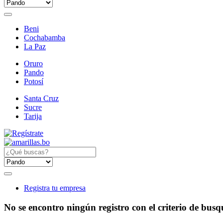
Beni
Cochabamba
La Paz
Oruro
Pando
Potosí
Santa Cruz
Sucre
Tarija
Registra tu empresa
No se encontro ningún registro con el criterio de bus