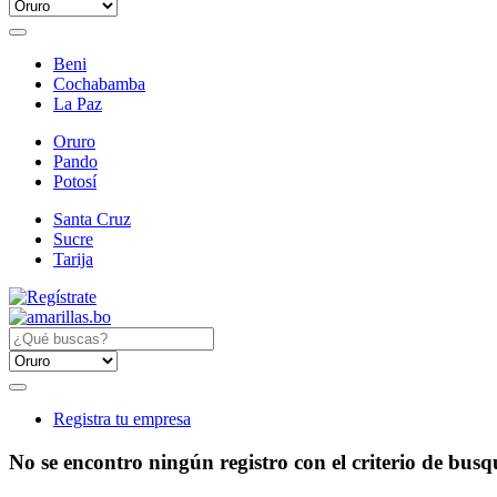
Beni
Cochabamba
La Paz
Oruro
Pando
Potosí
Santa Cruz
Sucre
Tarija
Registra tu empresa
No se encontro ningún registro con el criterio de bus