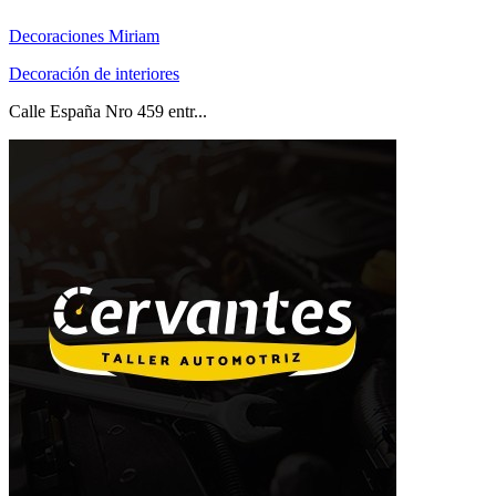
Decoraciones Miriam
Decoración de interiores
Calle España Nro 459 entr...