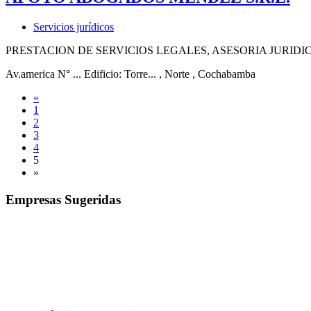
Servicios jurídicos
PRESTACION DE SERVICIOS LEGALES, ASESORIA JURIDI
Av.america N° ... Edificio: Torre...
, Norte
, Cochabamba
«
1
2
3
4
5
»
Empresas Sugeridas