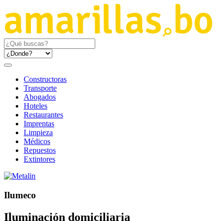
Constructoras
Transporte
Abogados
Hoteles
Restaurantes
Imprentas
Limpieza
Médicos
Repuestos
Extintores
Ilumeco
Iluminación domiciliaria